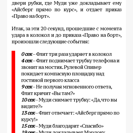
двери рубки, где Муди уже докладывает ему
«Айсберг прямо по курс», и отдает приказ
«Право на борт».
Итак, за эти 20 секунд, прошедшие с момента
удара в колокол и до приказа «Право на борт»,
произошли следующие события:
0 сек
– Флит три раза ударяет в колокол
4 сек
– Флит поднимает трубку телефона и
звонит на мостик. Рулевой Оливер
покидает компасную площадку над
гостиной первого класса
9 сек
– Не получая мгновенного ответа,
Флит кричит «Вы там?»
10 сек
– Муди снимает трубку: «Да, что вы
видите?»
13 сек
– Флит отвечает: «Айсберг прямо по
курсу!»
15 сек
– Муди благодарит «Спасибо»
19 сек
– Муди докладывает Мэрдоку