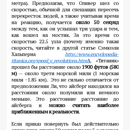
метра). Предполагая, что Оливер шел со
скоростью, обычной для спешащих пересечь
перекресток людей, а также учитывая время
на реакцию, получается
около 50 секунд
между тем, как он услышал три удара и тем,
как вошел на мостик. За это время со
скоростью 22.5 узла (почему именно такая
скорость, читайте в другой статье Сэмюэля
Хальперна
http://www.encyclopedia-
titanica.org/speed_v_revolutions.html
), «Титаник»
прошел бы расстояние около
1900 футов (580
м)
— около трети морской мили (1 морская
миля ~1.85 км). Это не сильно отличается от
предположения Ли, что айсберг находился на
расстоянии около полумили или немного
меньше. Это расстояние расстояние до
айсберга и
можно считать наиболее
приближенным к реальности
.
Если приказ повернуть был действительно