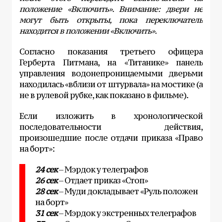
положение «Включить». Внимание: двери не
могут быть открыты, пока переключатель
находится в положении «Включить».
Согласно показания третьего офицера
Герберта Питмана, на «Титанике» панель
управления водонепроницаемыми дверьми
находилась «вблизи от штурвала» на мостике (а
не в рулевой рубке, как показано в фильме).
Если изложить в хронологической
последовательности действия,
произошедшие после отдачи приказа «Право
на борт»:
24 сек
– Мэрдок у телеграфов
26 сек
– Отдает приказ «Стоп»
28 сек
– Муди докладывает «Руль положен
на борт»
31 сек
– Мэрдок у экстренных телеграфов