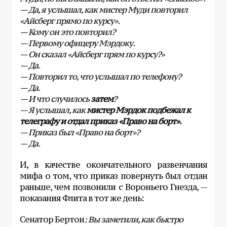
— Да, я услышал, как мистер Муди повторил
«Айсберг прямо по курсу».
— Кому он это повторил?
— Первому офицеру Мэрдоку.
— Он сказал «Айсберг прям по курсу?»
— Да.
— Повторил то, что услышал по телефону?
— Да.
— И что случилось
затем
?
— Я услышал, как
мистер Мэрдок подбежал к
телеграфу и отдал приказ «Право на борт».
— Приказ был «Право на борт»?
— Да.
И, в качестве окончательного развенчания
мифа о том, что приказ повернуть был отдан
раньше, чем позвонили с Вороньего Гнезда, —
показания Флита в тот же день:
Сенатор Бертон
:
Вы заметили, как быстро