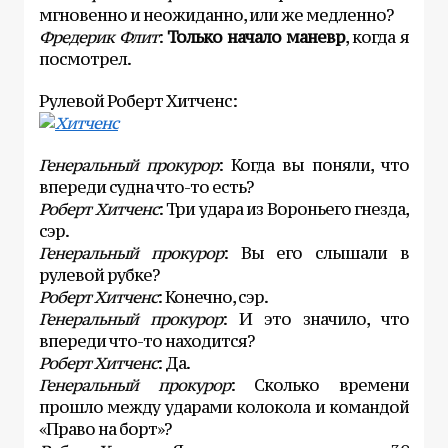
мгновенно и неожиданно, или же медленно?
Фредерик Флит
:
Только начало маневр
, когда я
посмотрел.
Рулевой Роберт Хитченс:
Генеральный прокурор
: Когда вы поняли, что
впереди судна что-то есть?
Роберт Хитченс
: Три удара из Вороньего гнезда,
сэр.
Генеральный прокурор
: Вы его слышали в
рулевой рубке?
Роберт Хитченс
: Конечно, сэр.
Генеральный прокурор
: И это значило, что
впереди что-то находится?
Роберт Хитченс
: Да.
Генеральный прокурор
: Сколько времени
прошло между ударами колокола и командой
«Право на борт»?