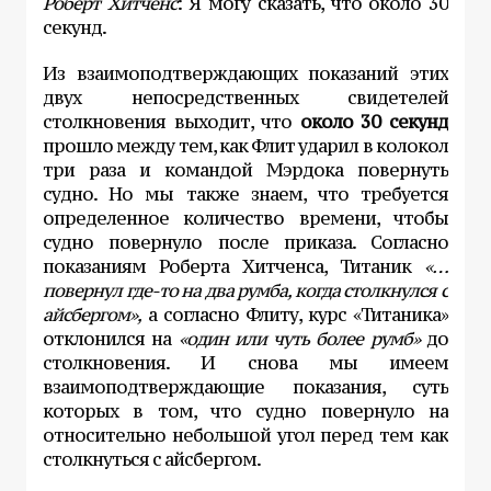
Роберт Хитченс
: Я могу сказать, что около 30
секунд.
Из взаимоподтверждающих показаний этих
двух непосредственных свидетелей
столкновения выходит, что
около 30 секунд
прошло между тем, как Флит ударил в колокол
три раза и командой Мэрдока повернуть
судно. Но мы также знаем, что требуется
определенное количество времени, чтобы
судно повернуло после приказа. Согласно
показаниям Роберта Хитченса, Титаник
«…
повернул где-то на два румба, когда столкнулся с
айсбергом»,
а согласно Флиту, курс «Титаника»
отклонился на
«один или чуть более румб»
до
столкновения. И снова мы имеем
взаимоподтверждающие показания, суть
которых в том, что судно повернуло на
относительно небольшой угол перед тем как
столкнуться с айсбергом.