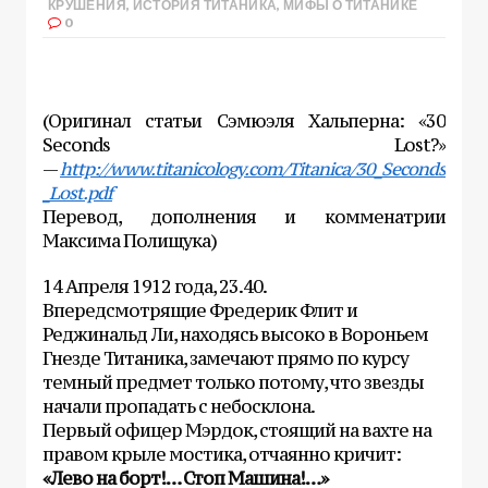
КРУШЕНИЯ
,
ИСТОРИЯ ТИТАНИКА
,
МИФЫ О ТИТАНИКЕ
0
(Оригинал статьи Сэмюэля Хальперна: «30
Seconds Lost?»
—
http://www.titanicology.com/Titanica/30_Seconds
_Lost.pdf
Перевод, дополнения и комменатрии
Максима Полищука)
14 Апреля 1912 года, 23.40.
Впередсмотрящие Фредерик Флит и
Реджинальд Ли, находясь высоко в Вороньем
Гнезде Титаника, замечают прямо по курсу
темный предмет только потому, что звезды
начали пропадать с небосклона.
Первый офицер Мэрдок, стоящий на вахте на
правом крыле мостика, отчаянно кричит:
«Лево на борт!… Стоп Машина!…»