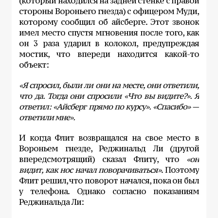
(который находился на задней стенке с правой
стороны Вороньего гнезда) с офицером Муди,
которому сообщил об айсберге. Этот звонок
имел место спустя мгновения после того, как
он 3 раза ударил в колокол, предупреждая
мостик, что впереди находится какой-то
объект:
«Я спросил, были ли они на месте, они ответили,
что да. Тогда они спросили «Что вы видите?». Я
ответил: «Айсберг прямо по курсу». «Спасибо» —
ответили мне».
И когда Флит возвращался на свое место в
Вороньем гнезде, Реджинальд Ли (другой
впередсмотрящий) сказал Флиту, что
«он
видит, как нос начал поворачиваться»
. Поэтому
Флит решил, что поворот начался, пока он был
у телефона. Однако согласно показаниям
Реджинальда Ли: