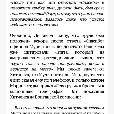
«После того как они ответили «Спасибо» и
положили трубку, руль, должно быть, был сразу
положен на левый борт, потому что судно начало
поворачиваться. Казалось даже, что удастся
избежать столкновения».
Очевидно, Ли имел ввиду, что «руль был
положен» вскоре
после
ответа «Спасибо»
офицера Муди, никак
не до этого
. Ранее мы
уже цитировали Флита, который на
американском расследовании заявил, что
«судно только начало поворачивать, когда я
вернулся на место»
. Мы также знаем от
Хитченса, что Муди повторил Мэрдоку то, что
Флит сказал ему по телефону, и только
потом
Мэрдок отдал приказ «Лево руля» и бросился к
машинным телеграфам. Вот показания
Хитченса на Британской комиссии:
— Вы не слышали, что впередсмотрящие сказали
Муди, но вы слышали, как он ответил «Спасибо»?