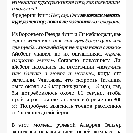
изменился курс сразу после того, как позвонили
в колокол?
Фредерик Флит:
Нет, сэр. Они
не начали менять
курс до тех пор, пока я не позвонил
по телефону.
Из Вороньего Гнезда Флит и Ли наблюдали, как
судно изменило курс
«на чуть более один или
два румба…пока айсберг не поравнялся с ними»
.
Айсберг ударил, по их ощущениям,
«прямо
напротив мачты».
Согласно показаниям Ли,
айсберг находился на расстоянии
«полумили
или больше, а может и меньше»
, когда его
заметили. Учитывая, что скорость Титаника
была около 22.5 морских узлов (11.5 м/с), ему
бы потребовалось около 80 секунд, чтобы
пройти расстояние в полмили (примерно 900
м). Попробуем выяснить точное расстояние
от Титаника до айсберга.
В этот момент рулевой Альфред Оливер
занимался налаживанием огней компаса на