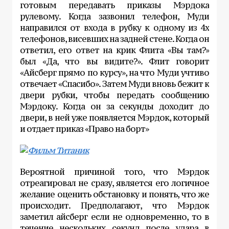
готовым передавать приказы Мэрдока
рулевому. Когда зазвонил телефон, Муди
направился от входа в рубку к одному из 4х
телефонов, висевших на задней стене. Когда он
ответил, его ответ на крик Флита «Вы там?»
был «Да, что вы видите?». Флит говорит
«Айсберг прямо по курсу», на что Муди учтиво
отвечает «Спасибо». Затем Муди вновь бежит к
двери рубки, чтобы передать сообщению
Мэрдоку. Когда он за секунды доходит до
двери, в ней уже появляется Мэрдок, который
и отдает приказ «Право на борт»
Вероятной причиной того, что Мэрдок
отреагировал не сразу, является его логичное
желание оценить обстановку и понять, что же
происходит. Предполагают, что Мэрдок
заметил айсберг если не одновременно, то в
течение нескольких секунд после удара в