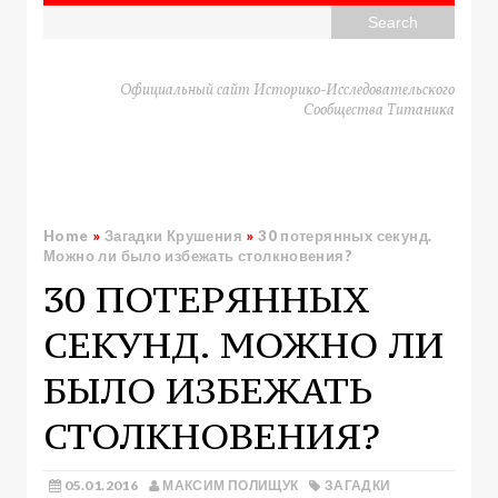
Официальный сайт Историко-Исследовательского
Сообщества Титаника
Home
»
Загадки Крушения
»
30 потерянных секунд.
Можно ли было избежать столкновения?
30 ПОТЕРЯННЫХ
СЕКУНД. МОЖНО ЛИ
БЫЛО ИЗБЕЖАТЬ
СТОЛКНОВЕНИЯ?
05.01.2016
МАКСИМ ПОЛИЩУК
ЗАГАДКИ