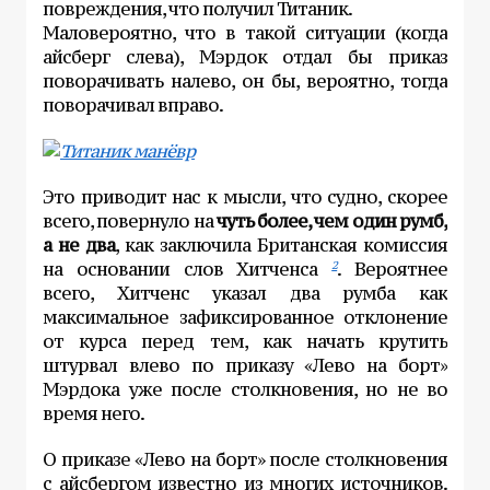
повреждения, что получил Титаник.
Маловероятно, что в такой ситуации (когда
айсберг слева), Мэрдок отдал бы приказ
поворачивать налево, он бы, вероятно, тогда
поворачивал вправо.
Это приводит нас к мысли, что судно, скорее
всего, повернуло на
чуть более, чем один румб,
а не два
, как заключила Британская комиссия
на основании слов Хитченса
. Вероятнее
2
всего, Хитченс указал два румба как
максимальное зафиксированное отклонение
от курса перед тем, как начать крутить
штурвал влево по приказу «Лево на борт»
Мэрдока уже после столкновения, но не во
время него.
О приказе «Лево на борт» после столкновения
с айсбергом известно из многих источников.