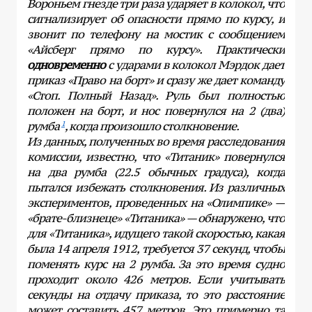
Вороньем гнезде три раза ударяет в колокол, что
сигнализирует об опасности прямо по курсу, и
звонит по телефону на мостик с сообщением
«Айсберг прямо по курсу». Практически
одновременно
с ударами в колокол Мэрдок дает
приказ «Право на борт» и сразу же дает команду
«Стоп. Полный Назад». Руль был полностью
положен на борт, и нос повернулся на 2 (два)
румба
, когда произошло столкновение.
1
Из данных, полученных во время расследования
комиссии, известно, что «Титаник» повернулся
на два румба (22.5 обычных градуса), когда
пытался избежать столкновения. Из различных
экспериментов, проведенных на «Олимпике» —
«брате-близнеце» «Титаника» — обнаружено, что
для «Титаника», идущего такой скоростью, какая
была 14 апреля 1912, требуется 37 секунд, чтобы
поменять курс на 2 румба. За это время судно
проходит около 426 метров. Если учитывать
секунды на отдачу приказа, то это расстояние
может составить 457 метров. Это примерно та