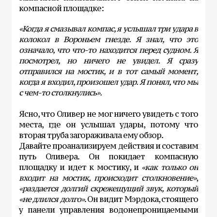
компасной площадке:
«Когда я смазывал компас, я услышал три удара в
колокол в Вороньем гнезде. Я знал, что это
означало, что что-то находится перед судном. Я
посмотрел, но ничего не увидел. Я сразу
отправился на мостик, и в тот самый момент,
когда я входил, произошел удар. Я понял, что мы
с чем-то столкнулись».
Ясно, что Оливер не мог ничего увидеть с того
места, где он услышал удары, потому что
вторая труба загораживала ему обзор.
Давайте проанализируем действия и составим
путь Оливера. Он покидает компасную
площадку и идет к мостику, и
«как только он
входит на мостик, происходит столкновение»
,
«раздается долгий скрежещущий звук, который
«не длился долго»
. Он видит Мэрдока, стоящего
у панели управления водонепроницаемыми