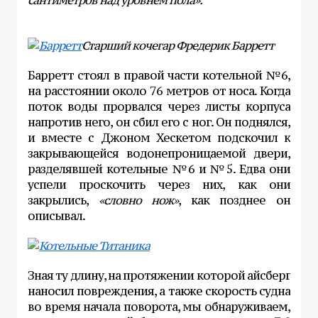
сантиметров над уровнем пола».
Старший кочегар Фредерик Барретт
Барретт стоял в правой части котельной №6,
на расстоянии около 76 метров от носа. Когда
поток воды прорвался через листы корпуса
напротив него, он сбил его с ног. Он поднялся,
и вместе с Джоном Хескетом подскочил к
закрывающейся водонепроницаемой двери,
разделявшей котельные №6 и №5. Едва они
успели проскочить через них, как они
закрылись,
«словно нож»
, как позднее он
описывал.
Зная ту длину, на протяжении которой айсберг
наносил повреждения, а также скорость судна
во время начала поворота, мы обнаруживаем,