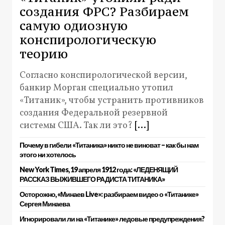
создания ФРС? Разбираем
самую одиозную
конспирологическую
теорию
Согласно конспирологической версии,
банкир Морган специально утопил
«Титаник», чтобы устранить противников
создания Федеральной резервной
системы США. Так ли это?
[...]
Почему в гибели «Титаника» никто не виноват – как бы нам
этого ни хотелось
New York Times, 19 апреля 1912 года: «ЛЕДЕНЯЩИЙ
РАССКАЗ ВЫЖИВШЕГО РАДИСТА ТИТАНИКА»
Осторожно, «Минаев Live»: разбираем видео о «Титанике»
Сергея Минаева
Игнорировали ли на «Титанике» ледовые предупреждения?