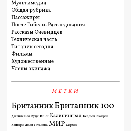
Мультимедиа
Общая рубрика
Пассажиры
После Гибели. Расследования
Рассказы Очевидцев
Техническая часть
Титаник сегодня
Фильмы
Художественные
Члены экипажа
МЕТКИ
Британник 100
Британник
Калининград
Джеймс Пол Муди
ИИСТ
Келдыш
Кэмерон
МИР
Лайнеры
Люди Титаника
Мэрдок