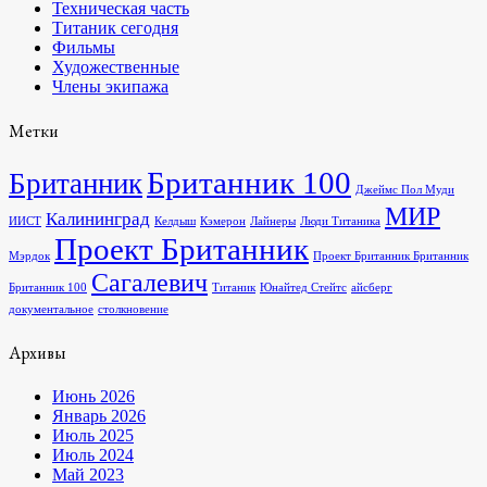
Техническая часть
Титаник сегодня
Фильмы
Художественные
Члены экипажа
Метки
Британник 100
Британник
Джеймс Пол Муди
МИР
Калининград
ИИСТ
Келдыш
Кэмерон
Лайнеры
Люди Титаника
Проект Британник
Мэрдок
Проект Британник Британник
Сагалевич
Британник 100
Титаник
Юнайтед Стейтс
айсберг
документальное
столкновение
Архивы
Июнь 2026
Январь 2026
Июль 2025
Июль 2024
Май 2023