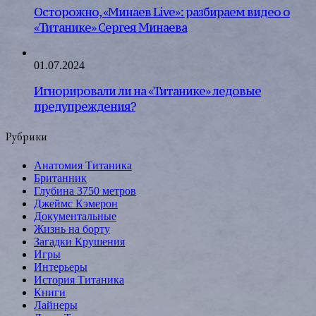
Осторожно, «Минаев Live»: разбираем видео о
«Титанике» Сергея Минаева
01.07.2024
Игнорировали ли на «Титанике» ледовые
предупреждения?
Рубрики
Анатомия Титаника
Британник
Глубина 3750 метров
Джеймс Кэмерон
Документальные
Жизнь на борту
Загадки Крушения
Игры
Интерьеры
История Титаника
Книги
Лайнеры