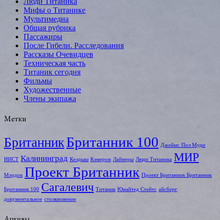
Люди Титаника
Мифы о Титанике
Мультимедиа
Общая рубрика
Пассажиры
После Гибели. Расследования
Рассказы Очевидцев
Техническая часть
Титаник сегодня
Фильмы
Художественные
Члены экипажа
Метки
Британник 100
Британник
Джеймс Пол Муди
МИР
Калининград
ИИСТ
Келдыш
Кэмерон
Лайнеры
Люди Титаника
Проект Британник
Мэрдок
Проект Британник Британник
Сагалевич
Британник 100
Титаник
Юнайтед Стейтс
айсберг
документальное
столкновение
Архивы