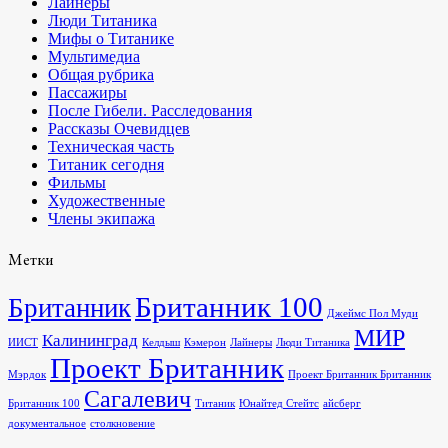
Лайнеры
Люди Титаника
Мифы о Титанике
Мультимедиа
Общая рубрика
Пассажиры
После Гибели. Расследования
Рассказы Очевидцев
Техническая часть
Титаник сегодня
Фильмы
Художественные
Члены экипажа
Метки
Британник 100
Британник
Джеймс Пол Муди
МИР
Калининград
ИИСТ
Келдыш
Кэмерон
Лайнеры
Люди Титаника
Проект Британник
Мэрдок
Проект Британник Британник
Сагалевич
Британник 100
Титаник
Юнайтед Стейтс
айсберг
документальное
столкновение