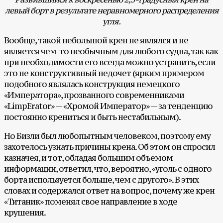
левый борт в результате неравномерного распределения
угля.
Вообще, такой небольшой крен не являлся и не
является чем-то необычным для любого судна, так как
при необходимости его всегда можно устранить, если
это не конструктивный недочет (ярким примером
подобного являлась конструкция немецкого
«Императора», прозванного современниками
«LimpErator» — «Хромой Император» — за тенденцию
постоянно крениться и быть нестабильным).
Но Бизли был любопытным человеком, поэтому ему
захотелось узнать причины крена. Об этом он спросил
казначея, и тот, обладая большим объемом
информации, ответил, что, вероятно, «уголь с одного
борта используется больше, чем с другого». В этих
словах и содержался ответ на вопрос, почему же крен
«Титаник» поменял свое направление в ходе
крушения.