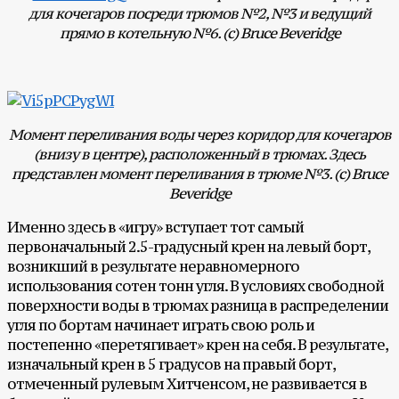
для кочегаров посреди трюмов №2, №3 и ведущий
прямо в котельную №6. (с) Bruce Beveridge
Момент переливания воды через коридор для кочегаров
(внизу в центре), расположенный в трюмах. Здесь
представлен момент переливания в трюме №3. (c) Bruce
Beveridge
Именно здесь в «игру» вступает тот самый
первоначальный 2.5-градусный крен на левый борт,
возникший в результате неравномерного
использования сотен тонн угля. В условиях свободной
поверхности воды в трюмах разница в распределении
угля по бортам начинает играть свою роль и
постепенно «перетягивает» крен на себя. В результате,
изначальный крен в 5 градусов на правый борт,
отмеченный рулевым Хитченсом, не развивается в