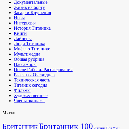
Документальные
Жизнь на борту
Загадки Крушения
Игры
Интерьеры
История Титаника
Книги
Лайнеры
Люди Титаника
Мифы о Титанике
Мультимедиа
Общая рубрика
Пассажиры
После Гибели. Расследования
Рассказы Очевидцев
Техническая часть
Титаник сегодня
Фильмы
Художественные
Члены экипажа
Метки
Британник 100
Британник
Джеймс Пол Муди