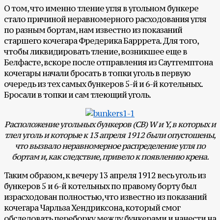
О том, что именно тление угля в угольном бункере
стало причиной неравномерного расходования угля
по разным бортам, нам известно из показаний
старшего кочегара Фредерика Барррета. Для того,
чтобы ликвидировать тление, возникшее еще в
Белфасте, вскоре после отправления из Саутгемптона
кочегары начали бросать в топки уголь в первую
очередь из тех самых бункеров 5-й и 6-й котельных.
Бросали в топки и сам тлеющий уголь.
Расположение угольных бункеров (CB) W и Y, в которых и
тлел уголь и которые к 13 апреля 1912 были опустошены,
что вызвало неравномерное распределение угля по
бортам и, как следствие, привело к появлению крена.
Таким образом, к вечеру 13 апреля 1912 весь уголь из
бункеров 5 и 6-й котельных по правому борту был
израсходован полностью, что известно из показаний
кочегара Чарльза Хендриксона, который смог
обследовать переборку между бункерами и нанести на