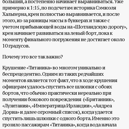
больший, а постепенно начинает выравниваться. Уже
примерно к 1:15, по подсчетам историка Сэмюэля
Хальперна, крен полностью выравнивается, и после
этого, из-за разницы массы в бункерах и также с
учетом прибывающей воды на «Шотландскую дорогу»,
крен начинает развиваться на левый борт, пока к
моменту финального погружения не достигает около
10 градусов.
Почему это все так важно?
Крушение «Титаника» во многом уникально и
беспрецедентно. Одним из таких редчайших
моментов является тот факт, что в ходе крушения
офицерам удалось спустить все шлюпки с обоих
бортов, что обычно практически нереально при
получении бокового повреждения («Британник»,
«Лузитания», «Императрица Ирландии», «Андреа
Дориа» и далее огромный список), когда удается
спустить лишь шлюпки с одного борта. Именно это
грозило пассажирам «Титаника», когда вода начала