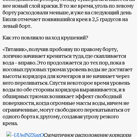
нее новый слой краски. В то же время, уголь по левому
борту расходовали меньше, и уже на следующий день
Бизли отмечает появившийся крен в 2,5 градусов на
левый борт.
Как это повлияло на ход крушений?
«Титаник», получив пробоину по правому борту,
логично начинает крениться туда, где скапливается
вода – вправо. Это продолжается до тех пор, пока в
носовых грузовых трюмах уровень воды не достигает
высоты коридора для кочегаров и не начинает через
него переливаться. Спустя некоторое время уровень
воды по обе стороны коридора выравнивается, и в
обширных трюмах возникает эффект свободный
поверхности, когда огромные массы воды, ничем не
ограниченные, могут свободного перекатываться от
одного борта к другому, создавая угрозу резкого
крена.
Схематичное расположение коридора