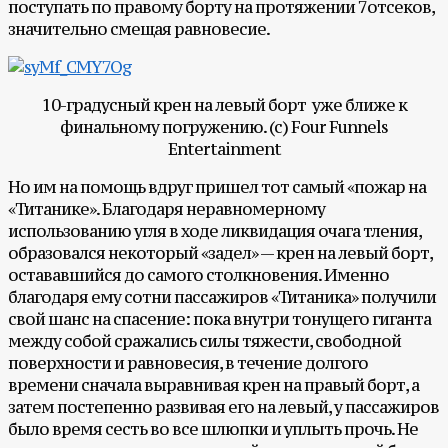
поступать по правому борту на протяжении 7отсеков,
значительно смещая равновесие.
10-градусный крен на левый борт уже ближе к
финальному погружению. (с) Four Funnels
Entertainment
Но им на помощь вдруг пришел тот самый «пожар на
«Титанике». Благодаря неравномерному
использованию угля в ходе ликвидация очага тления,
образовался некоторый «задел» — крен на левый борт,
остававшийся до самого столкновения. Именно
благодаря ему сотни пассажиров «Титаника» получили
свой шанс на спасение: пока внутри тонущего гиганта
между собой сражались силы тяжести, свободной
поверхности и равновесия, в течение долгого
времени сначала выравнивая крен на правый борт, а
затем постепенно развивая его на левый, у пассажиров
было время сесть во все шлюпки и уплыть прочь. Не