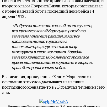
Поиски ответа на вопрос привели к словам пассажира
второго класса Лоуренса Бизли, который рассказывал
о крене на левый борт в последний день рейса 14
апреля 1912:
«Я обратил внимание соседей по столу на то,
что кренится левый борт судна (что было
замечено мной еще раньше), и мы все
наблюдали линию горизонта в
иллюминаторы, сидя за столом шеф-
интенданта в кают-компании. Корабль
заметно кренился, ибо с левой стороны все
время виднелись линия горизонта и море, а с
правой стороны только небо».
Вычисления, проведенные Кеном Маршаллом на
основании этих слов, указывают на наличие
постоянного крена где-то в 2,5 градуса в течение всего
дня.
Развившийся к воскресенью 2,5-градусный крен на