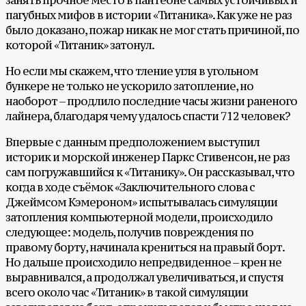
занять прочное место в пантеоне самых устойчивых и
пагубных мифов в истории «Титаника». Как уже не раз
было доказано, пожар никак не мог стать причиной, по
которой «Титаник» затонул.
Но если мы скажем, что тление угля в угольном
бункере не только не ускорило затопление, но
наоборот – продлило последние часы жизни раненого
лайнера, благодаря чему удалось спасти 712 человек?
Впервые с данным предположением выступил
историк и морской инженер Паркс Стивенсон, не раз
сам погружавшийся к «Титанику». Он рассказывал, что
когда в ходе съёмок «Заключительного слова с
Джеймсом Кэмероном» испытывалась симуляции
затопления компьютерной модели, происходило
следующее: модель, получив повреждения по
правому борту, начинала крениться на правый борт.
Но дальше происходило непредвиденное – крен не
выравнивался, а продолжал увеличиваться, и спустя
всего около час «Титаник» в такой симуляции