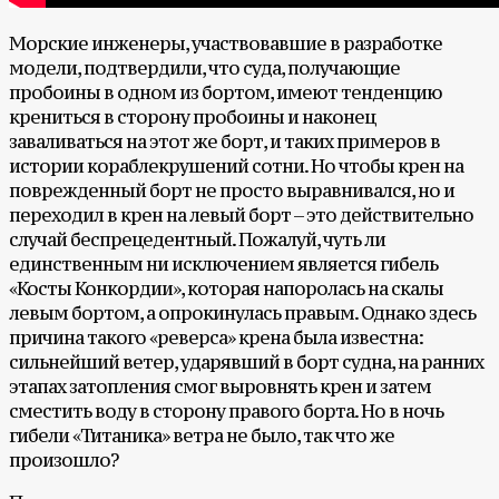
Морские инженеры, участвовавшие в разработке
модели, подтвердили, что суда, получающие
пробоины в одном из бортом, имеют тенденцию
крениться в сторону пробоины и наконец
заваливаться на этот же борт, и таких примеров в
истории кораблекрушений сотни. Но чтобы крен на
поврежденный борт не просто выравнивался, но и
переходил в крен на левый борт – это действительно
случай беспрецедентный. Пожалуй, чуть ли
единственным ни исключением является гибель
«Косты Конкордии», которая напоролась на скалы
левым бортом, а опрокинулась правым. Однако здесь
причина такого «реверса» крена была известна:
сильнейший ветер, ударявший в борт судна, на ранних
этапах затопления смог выровнять крен и затем
сместить воду в сторону правого борта. Но в ночь
гибели «Титаника» ветра не было, так что же
произошло?