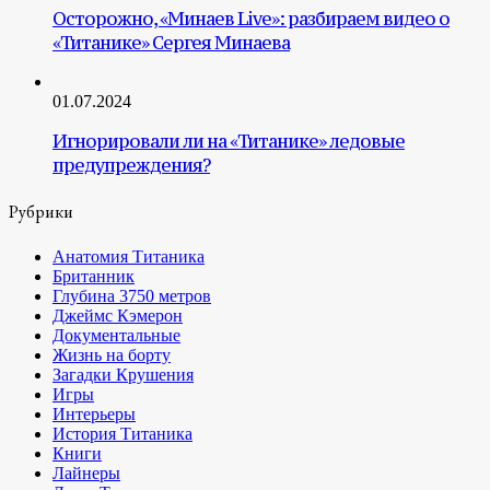
Осторожно, «Минаев Live»: разбираем видео о
«Титанике» Сергея Минаева
01.07.2024
Игнорировали ли на «Титанике» ледовые
предупреждения?
Рубрики
Анатомия Титаника
Британник
Глубина 3750 метров
Джеймс Кэмерон
Документальные
Жизнь на борту
Загадки Крушения
Игры
Интерьеры
История Титаника
Книги
Лайнеры