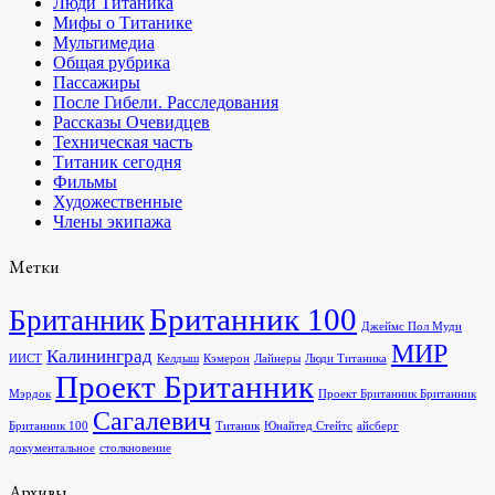
Люди Титаника
Мифы о Титанике
Мультимедиа
Общая рубрика
Пассажиры
После Гибели. Расследования
Рассказы Очевидцев
Техническая часть
Титаник сегодня
Фильмы
Художественные
Члены экипажа
Метки
Британник 100
Британник
Джеймс Пол Муди
МИР
Калининград
ИИСТ
Келдыш
Кэмерон
Лайнеры
Люди Титаника
Проект Британник
Мэрдок
Проект Британник Британник
Сагалевич
Британник 100
Титаник
Юнайтед Стейтс
айсберг
документальное
столкновение
Архивы