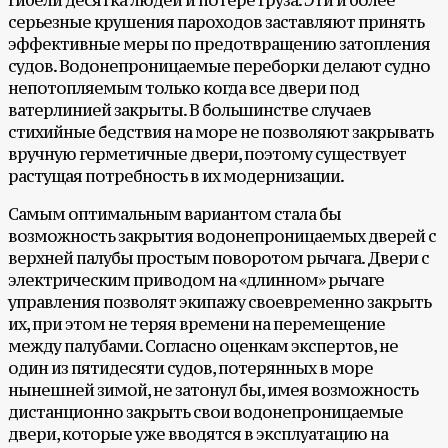
гибели десятка людей и потере груза. Эти и более
серьезные крушения пароходов заставляют принять
эффективные меры по предотвращению затопления
судов. Водонепроницаемые переборки делают судно
непотопляемым только когда все двери под
ватерлинией закрыты. В большинстве случаев
стихийные бедствия на море не позволяют закрывать
вручную герметичные двери, поэтому существует
растущая потребность в их модернизации.
Самым оптимальным вариантом стала бы
возможность закрытия водонепроницаемых дверей с
верхней палубы простым поворотом рычага. Двери с
электрическим приводом на «длинном» рычаге
управления позволят экипажу своевременно закрыть
их, при этом не теряя времени на перемещение
между палубами. Согласно оценкам экспертов, не
один из пятидесяти судов, потерянных в море
нынешней зимой, не затонул бы, имея возможность
дистанционно закрыть свои водонепроницаемые
двери, которые уже вводятся в эксплуатацию на