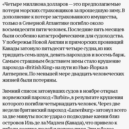
«Четыре миллиона долларов — это предполагаемые
потери морских страховщиков за прошедшую зиму. В
дополнение к потере застрахованного имущества,
только в Северной Атлантике погибло около
восьмидесяти пяти человек. Последние пять месяцев
были особенно катастрофическими для судоходства.
У побережья Новой Англии и приморских провинций
Канады затонуло пятьдесят четыре судна, из них
тридцать семь шхун, девять пароходов и восемь барж.
Самым страшным бедствием зимы стало крушение
парохода «British King» на пути из Нью-Йорка в
Антверпен. По меньшей мере двадцать человеческих
жизней были потеряны.
Зимний список затонувших судов в ноябре открыл
норвежский пароход «Turbin», в результате крушения
которого погибли четырнадцать человек. Через две
недели британский пароход «Lunenburg» затонул всего
за две минуты после удара о подводные камни близ
островов Иль де ла Мадлен (Канада), что привело к