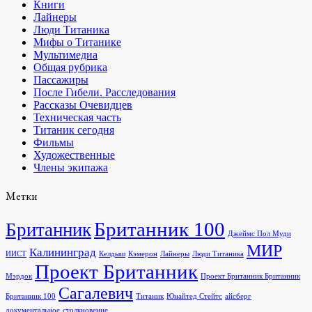
Книги
Лайнеры
Люди Титаника
Мифы о Титанике
Мультимедиа
Общая рубрика
Пассажиры
После Гибели. Расследования
Рассказы Очевидцев
Техническая часть
Титаник сегодня
Фильмы
Художественные
Члены экипажа
Метки
Британник 100
Британник
Джеймс Пол Муди
МИР
Калининград
ИИСТ
Келдыш
Кэмерон
Лайнеры
Люди Титаника
Проект Британник
Мэрдок
Проект Британник Британник
Сагалевич
Британник 100
Титаник
Юнайтед Стейтс
айсберг
документальное
столкновение