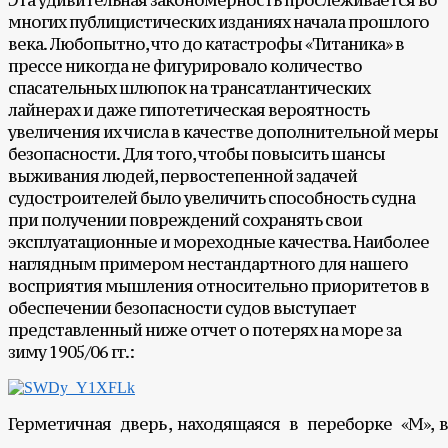
Эта удивительная закономерность прослеживается во
многих публицистических изданиях начала прошлого
века. Любопытно, что до катастрофы «Титаника» в
прессе никогда не фигурировало количество
спасательных шлюпок на трансатлантических
лайнерах и даже гипотетическая вероятность
увеличения их числа в качестве дополнительной меры
безопасности. Для того, чтобы повысить шансы
выживания людей, первостепенной задачей
судостроителей было увеличить способность судна
при получении повреждений сохранять свои
эксплуатационные и мореходные качества. Наиболее
наглядным примером нестандартного для нашего
восприятия мышления относительно приоритетов в
обеспечении безопасности судов выступает
представленный ниже отчет о потерях на море за
зиму 1905/06 гг.:
Герметичная дверь , находящаяся в переборке «М», ве