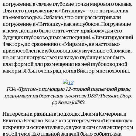
погружения в самые глубокие точки мирового океана.
Для него погружение к «Титанику» — это погружения
на «мелководье». Забавно, что они рассматривали
погружение к «Титанику» как неглубокое. Погружение
к нему должно было стать «тест-драйвом» для его
будущих глубоководных экспедиций. «Лимитирующий
Фактор», по сравнению с «Мирами», не настолько
приспособлен к глубоководному изучению обломков,
но он мог погружаться на такую глубину и мог быть
платформой для размещения на ней глубоководной
камеры. Я был очень рад, когда Виктор мне позвонил.
ГОА «Тритон» с помощью 12-тонной подъемной рамы
поднимают на борт судна-носителя DSSV Pressure Drop.
(с) Reeve Jolliffe
Интересна и разница в подходах Джима Кэмерона и
Виктора Весково. Кэмерон интересуется «Титаником»
искренне и основательно, он уже и сам стал экспертом
в этой теме. Его главной задачей было собрать как