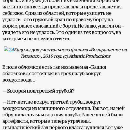
Корма… Я не увидел больших изменений кормовой
части, но она всегда представляла и представляет из
себя хаос. Одна из областей, которые увидеть не
удалось – это грузовой кран по правому борту на
корме, ранее свисавший с борта. Не знаю, упал ли он –
увидеть его не удалось. Это один из тех вопросов, на
которые я не получил ответа.
Кадр из документального фильма «Возвращение на
Титаник», 2019 год. (с) Atlantic Productions
В поле обломков есть так называемая «Башня
обломков», состоящая из трех палуб вокруг
воздуховода…
— Которая под третьей трубой?
— Нет-нет, не вокруг третьей трубы, вокруг
воздуховода из машинного отделения. Так вот, на ней
обрушилась самая верхняя палуба. Ранее на ней были
артефакты, которые теперь утрачены.
Гимнастический зал первого класса рушился вот уже