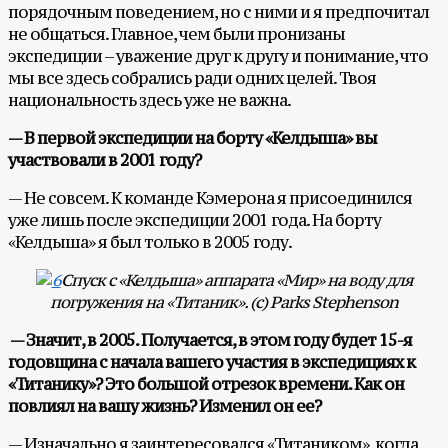
порядочным поведением, но с ними и я предпочитал
не общаться. Главное, чем были пронизаны
экспедиции – уважение друг к другу и понимание, что
мы все здесь собрались ради одних целей. Твоя
национальность здесь уже не важна.
— В первой экспедиции на борту «Келдыша» вы
участвовали в 2001 году?
— Не совсем. К команде Кэмерона я присоединился
уже лишь после экспедиции 2001 года. На борту
«Келдыша» я был только в 2005 году.
Спуск с «Келдыша» аппарата «Мир» на воду для
погружения на «Титаник». (с)
Parks
Stephenson
— Значит, в 2005. Получается, в этом году будет 15-я
годовщина с начала вашего участия в экспедициях к
«Титанику»? Это большой отрезок времени. Как он
повлиял на вашу жизнь? Изменил он ее?
— Изначально я заинтересовался «Титаником», когда