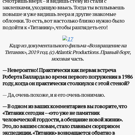
смотришь вверх – и видишь стену из стали с
заклепками, уходящую ввысь. Тогда ты всплываешь
повыше и уже видишь леера и другие знакомые
обломки. То есть, вот настолько близко нужно было
подойти к «Титанику», чтобы разглядеть его!
Кадр из документального фильма «Возвращение на
Титаник», 2019 год. (с) Atlantic Productions.
Правый борт,
носовая часть.
— Невероятно! Практически как первая встреча
Роберта Балларда во время первого погружения в 1986
году, когда он практически столкнулся с этой стеной?
— Да, очень похоже, и я его очень понимаю.
— В одном из ваших комментариев вы говорите, что
«Титаник сегодня – «это уже не памятник
человеческой гордости, а обещание новой жизни».
Это, по вашим словам, стало главным сюрпризом
экспедиции. «Титаник» возвращается обратно в