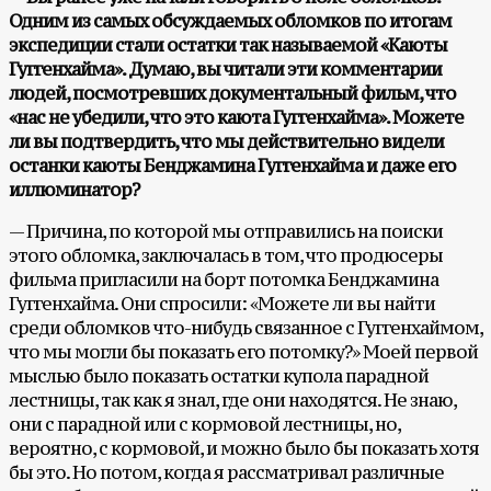
Одним из самых обсуждаемых обломков по итогам
экспедиции стали остатки так называемой «Каюты
Гуггенхайма». Думаю, вы читали эти комментарии
людей, посмотревших документальный фильм, что
«нас не убедили, что это каюта Гуггенхайма». Можете
ли вы подтвердить, что мы действительно видели
останки каюты Бенджамина Гуггенхайма и даже его
иллюминатор?
— Причина, по которой мы отправились на поиски
этого обломка, заключалась в том, что продюсеры
фильма пригласили на борт потомка Бенджамина
Гуггенхайма. Они спросили: «Можете ли вы найти
среди обломков что-нибудь связанное с Гуггенхаймом,
что мы могли бы показать его потомку?» Моей первой
мыслью было показать остатки купола парадной
лестницы, так как я знал, где они находятся. Не знаю,
они с парадной или с кормовой лестницы, но,
вероятно, с кормовой, и можно было бы показать хотя
бы это. Но потом, когда я рассматривал различные