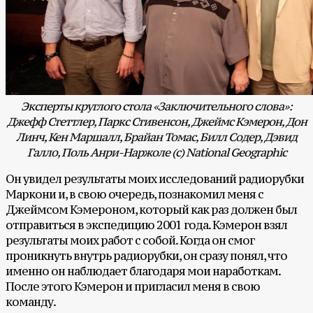
Эксперты круглого стола «Заключительного слова»:
Джефф Стеттлер, Паркс Стивенсон, Джеймс Кэмерон, Дон
Линч, Кен Маршалл, Брайан Томас, Билл Содер, Дэвид
Галло, Поль Анри-Наржоле (с) National Geographic
Он увидел результаты моих исследований радиорубки
Маркони и, в свою очередь, познакомил меня с
Джеймсом Кэмероном, который как раз должен был
отправиться в экспедицию 2001 года. Кэмерон взял
результаты моих работ с собой. Когда он смог
проникнуть внутрь радиорубки, он сразу понял, что
именно он наблюдает благодаря мои наработкам.
После этого Кэмерон и пригласил меня в свою
команду.