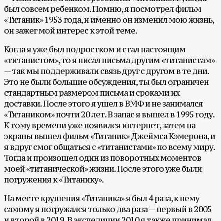
был совсем ребенком. Помню, я посмотрел фильм
«Титаник» 1953 года, и именно он изменил мою жизнь,
он зажег мой интерес к этой теме.
Когда я уже был подростком и стал настоящим
«титанистом», то я писал письма другим «титанистам»
— так мы поддерживали связь друг с другом в те дни.
Это не были большие обсуждения, ты был ограничен
стандартным размером письма и сроками их
доставки. После этого я ушел в ВМФ и не занимался
«Титаником» почти 20 лет. В запас я вышел в 1995 году.
К тому времени уже появился интернет, затем на
экраны вышел фильм «Титаник» Джеймса Кэмерона, и
я вдруг смог общаться с «титанистами» по всему миру.
Тогда и произошел один из поворотных моментов
моей «титанической» жизни. После этого уже были
погружения к «Титанику».
На месте крушения «Титаника» я был 4 раза, к нему
самому я погружался только два раза — первый в 2005
и второй в 2019. В экспедиции 2010 я также принимал