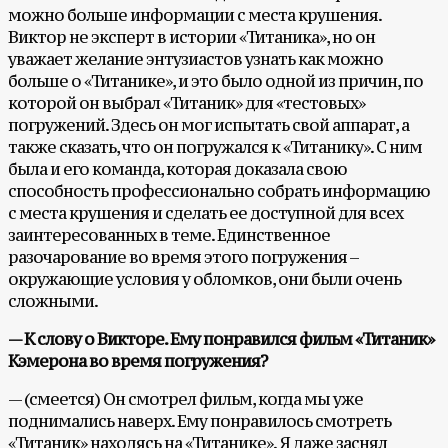
можно больше информации с места крушения.
Виктор не эксперт в истории «Титаника», но он
уважает желание энтузиастов узнать как можно
больше о «Титанике», и это было одной из причин, по
которой он выбрал «Титаник» для «тестовых»
погружений. Здесь он мог испытать свой аппарат, а
также сказать, что он погружался к «Титанику». С ним
была и его команда, которая доказала свою
способность профессионально собрать информацию
с места крушения и сделать ее доступной для всех
заинтересованных в теме. Единственное
разочарование во время этого погружения –
окружающие условия у обломков, они были очень
сложными.
— К слову о Викторе. Ему понравился фильм «Титаник»
Кэмерона во время погружения?
— (смеется) Он смотрел фильм, когда мы уже
поднимались наверх. Ему понравилось смотреть
«Титаник» находясь на «Титанике». Я даже заснял