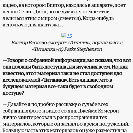
видео, на котором Виктор, находясь в аппарате, поет
песню Селин Дион, но не думаю, что мне стоит
делиться этим с миром (смеется). Когда-нибудь
использую для шантажа…
Виктор Весково смотрит «Титаник», поднимаясь с
«Титаника» (с)
Parks
Stephenson
— Говоря о собранной информации, вы сказали, что вся
она должны быть доступна для изучения всем. Но, как
известно, этот материал так и не стал доступен для
исследователей «Титаника». Есть ли шанс, что в
будущем материал все-таки будет в свободном
доступе?
— Давайте я подробно расскажу о судьбе всех
собранных фото и видео со дна. Джеймс Кэмерон
лично заинтересован в распространении тех
материалов, которые он заснял во время погружений.
Большую часть этих материалов он уже разместил на