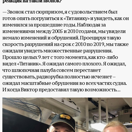
реакция на такой звонок?
— Звонок стал сюрпризом, я с удовольствием был
готов опять погрузиться к «Титанику» и увидеть, как он
изменился за прошедшие годы. Наблюдая за
изменениями между 2005 и 2010 годами, мы увидели
немало изменений и обрушений. Проецируя такую
скорость разрушений на срок с 2010 по 2019, мы также
ожидали увидеть множественные разрушения.
Прошло целых 9 лет с того момента, как кто-либо
видел «Титаник». Я ожидал самого плохого. Я ожидал,
что шлюпочная палуба совсем перестанет
существовать, радиорубка полностью исчезнет –
ожидал масштабные обрушения во всех частях судна.
И когда Виктор предоставил такую возможность…