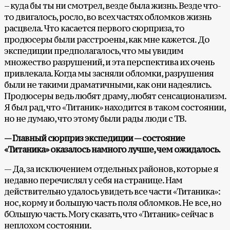
– куда бы ты ни смотрел, везде была жизнь. Везде что-
то двигалось, росло, во всех частях обломков жизнь
расцвела. Что касается первого сюрприза, то
продюсеры были расстроены, как мне кажется. До
экспедиции предполагалось, что мы увидим
множество разрушений, и эта перспектива их очень
привлекала. Когда мы засняли обломки, разрушения
были не такими драматичными, как они надеялись.
Продюсеры ведь любят драму, любят сенсационализм.
Я был рад, что «Титаник» находится в таком состоянии,
но не думаю, что этому были рады люди с ТВ.
— Главный сюрприз экспедиции — состояние
«Титаника» оказалось намного лучше, чем ожидалось.
— Да, за исключением отдельных районов, которые я
недавно перечислял у себя на странице. Нам
действительно удалось увидеть все части «Титаника»:
нос, корму и большую часть поля обломков. Не все, но
бОльшую часть. Могу сказать, что «Титаник» сейчас в
неплохом состоянии.