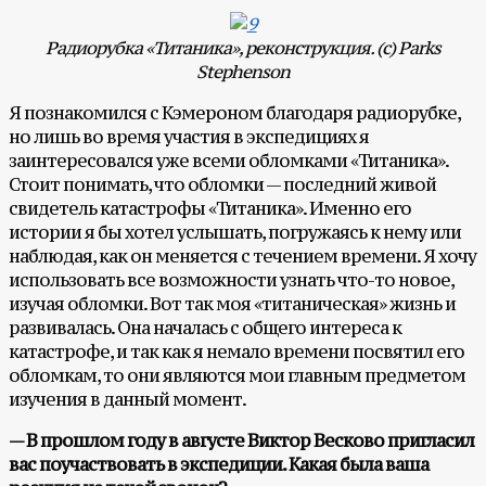
Радиорубка «Титаника», реконструкция. (с)
Parks
Stephenson
Я познакомился с Кэмероном благодаря радиорубке,
но лишь во время участия в экспедициях я
заинтересовался уже всеми обломками «Титаника».
Стоит понимать, что обломки — последний живой
свидетель катастрофы «Титаника». Именно его
истории я бы хотел услышать, погружаясь к нему или
наблюдая, как он меняется с течением времени. Я хочу
использовать все возможности узнать что-то новое,
изучая обломки. Вот так моя «титаническая» жизнь и
развивалась. Она началась с общего интереса к
катастрофе, и так как я немало времени посвятил его
обломкам, то они являются мои главным предметом
изучения в данный момент.
— В прошлом году в августе Виктор Весково пригласил
вас поучаствовать в экспедиции. Какая была ваша