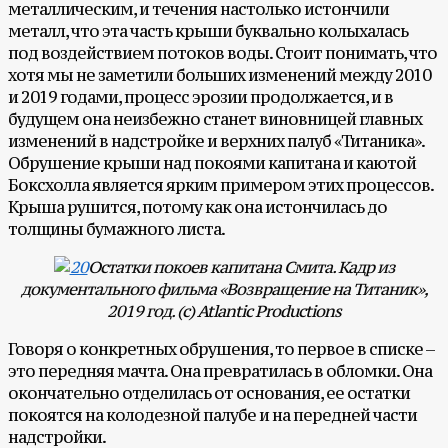
металлическим, и течения настолько истончили
металл, что эта часть крыши буквально колыхалась
под воздействием потоков воды. Стоит понимать, что
хотя мы не заметили больших изменений между 2010
и 2019 годами, процесс эрозии продолжается, и в
будущем она неизбежно станет виновницей главных
изменений в надстройке и верхних палуб «Титаника».
Обрушение крыши над покоями капитана и каютой
Боксхолла является ярким примером этих процессов.
Крыша рушится, потому как она истончилась до
толщины бумажного листа.
Остатки покоев капитана Смита. Кадр из
документального фильма «Возвращение на Титаник»,
2019 год. (с) Atlantic Productions
Говоря о конкретных обрушения, то первое в списке –
это передняя мачта. Она превратилась в обломки. Она
окончательно отделилась от основания, ее остатки
покоятся на колодезной палубе и на передней части
надстройки.