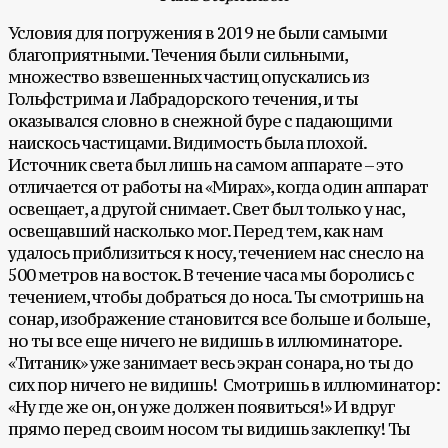
Условия для погружения в 2019 не были самыми
благоприятными. Течения были сильными,
множество взвешенных частиц опускались из
Гольфстрима и Лабрадорского течения, и ты
оказывался словно в снежной буре с падающими
наискось частицами. Видимость была плохой.
Источник света был лишь на самом аппарате – это
отличается от работы на «Мирах», когда один аппарат
освещает, а другой снимает. Свет был только у нас,
освещавший насколько мог. Перед тем, как нам
удалось приблизиться к носу, течением нас снесло на
500 метров на восток. В течение часа мы боролись с
течением, чтобы добраться до носа. Ты смотришь на
сонар, изображение становится все больше и больше,
но ты все еще ничего не видишь в иллюминаторе.
«Титаник» уже занимает весь экран сонара, но ты до
сих пор ничего не видишь! Смотришь в иллюминатор:
«Ну где же он, он уже должен появиться!» И вдруг
прямо перед своим носом ты видишь заклепку! Ты