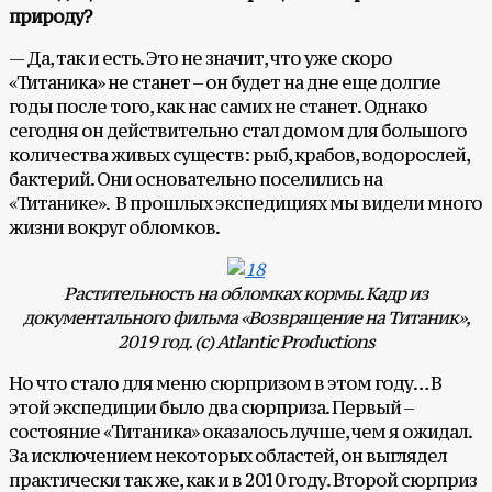
природу?
— Да, так и есть. Это не значит, что уже скоро
«Титаника» не станет – он будет на дне еще долгие
годы после того, как нас самих не станет. Однако
сегодня он действительно стал домом для большого
количества живых существ: рыб, крабов, водорослей,
бактерий. Они основательно поселились на
«Титанике». В прошлых экспедициях мы видели много
жизни вокруг обломков.
Растительность на обломках кормы. Кадр из
документального фильма «Возвращение на Титаник»,
2019 год. (с) Atlantic Productions
Но что стало для меню сюрпризом в этом году… В
этой экспедиции было два сюрприза. Первый –
состояние «Титаника» оказалось лучше, чем я ожидал.
За исключением некоторых областей, он выглядел
практически так же, как и в 2010 году. Второй сюрприз