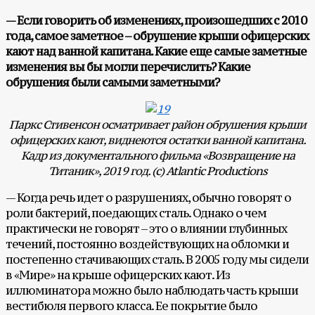
— Если говорить об изменениях, произошедших с 2010
года, самое заметное – обрушение крыши офицерских
кают над ванной капитана. Какие еще самые заметные
изменения вы бы могли перечислить? Какие
обрушения были самыми заметными?
Паркс Стивенсон осматривает район обрушения крыши
офицерских кают, виднеются остатки ванной капитана.
Кадр из документального фильма «Возвращение на
Титаник», 2019 год. (с) Atlantic Productions
— Когда речь идет о разрушениях, обычно говорят о
роли бактерий, поедающих сталь. Однако о чем
практически не говорят – это о влиянии глубинных
течений, постоянно воздействующих на обломки и
постепенно стачивающих сталь. В 2005 году мы сидели
в «Мире» на крыше офицерских кают. Из
иллюминатора можно было наблюдать часть крыши
вестибюля первого класса. Ее покрытие было