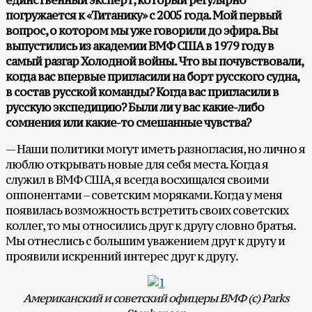
единственный эксперт, который регулярно
погружается к «Титанику» с 2005 года. Мой первый
вопрос, о котором мы уже говорили до эфира. Вы
выпустились из академии ВМФ США в 1979 году в
самый разгар Холодной войны. Что вы почувствовали,
когда вас впервые пригласили на борт русского судна,
в состав русской команды? Когда вас пригласили в
русскую экспедицию? Были ли у вас какие-либо
сомнения или какие-то смешанные чувства?
— Наши политики могут иметь разногласия, но лично я
люблю открывать новые для себя места. Когда я
служил в ВМФ США, я всегда восхищался своими
оппонентами – советским моряками. Когда у меня
появилась возможность встретить своих советских
коллег, то мы относились друг к другу словно братья.
Мы отнеслись с большим уважением друг к другу и
проявили искренний интерес друг к другу.
Американский и советский офицеры ВМФ (с)
Parks