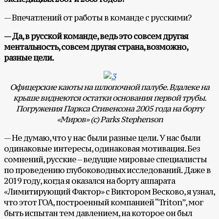
— Впечатлений от работы в команде с русскими?
— Да, в русской команде, ведь это совсем другая
ментальность, совсем другая страна, возможно,
разные цели.
Офицерские каюты на шлюпочной палубе. Вдалеке на
крыше виднеются остатки основания первой трубы.
Погружения Паркса Стивенсона 2005 года на борту
«Миров» (с)
Parks
Stephenson
— Не думаю, что у нас были разные цели. У нас были
одинаковые интересы, одинаковая мотивация. Без
сомнений, русские – ведущие мировые специалисты
по проведению глубоководных исследований. Даже в
2019 году, когда я оказался на борту аппарата
«Лимитирующий Фактор» с Виктором Весково, я узнал,
что этот ГОА, построенный компанией “Triton”, мог
быть испытан тем давлением, на которое он был