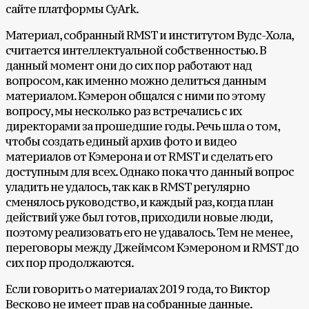
сайте платформы CyArk.
Материал, собранный RMST и институтом Вудс-Хола,
считается интеллектуальной собственностью. В
данный момент они до сих пор работают над
вопросом, как именно можно делиться данным
материалом. Кэмерон общался с ними по этому
вопросу, мы несколько раз встречались с их
директорами за прошедшие годы. Речь шла о том,
чтобы создать единый архив фото и видео
материалов от Кэмерона и от RMST и сделать его
доступным для всех. Однако пока что данный вопрос
уладить не удалось, так как в RMST регулярно
сменялось руководство, и каждый раз, когда план
действий уже был готов, приходили новые люди,
поэтому реализовать его не удавалось. Тем не менее,
переговоры между Джеймсом Кэмероном и RMST до
сих пор продолжаются.
Если говорить о материалах 2019 года, то Виктор
Весково не имеет прав на собранные данные.