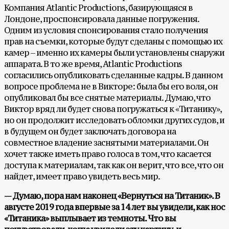
Компания Atlantic Productions, базирующаяся в
Лондоне, проспонсировала данные погружения.
Одним из условия спонсирования стало получения
прав на съемки, которые будут сделаны с помощью их
камер – именно их камеры были установлены снаружи
аппарата. В то же время, Atlantic Productions
согласились опубликовать сделанные кадры. В данном
вопросе проблема не в Викторе: была бы его воля, он
опубликовал бы все снятые материалы. Думаю, что
Виктор вряд ли будет снова погружаться к «Титанику»,
но он продолжит исследовать обломки других судов, и
в будущем он будет заключать договора на
совместное владение заснятыми материалами. Он
хочет также иметь право голоса в том, что касается
доступа к материалам, так как он верит, что все, что он
найдет, имеет право увидеть весь мир.
— Думаю, пора нам наконец «Вернуться на Титаник». В
августе 2019 года впервые за 14 лет вы увидели, как нос
«Титаника» выплывает из темноты. Что вы