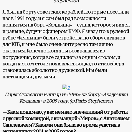
Stephenson
Я был на борту советских кораблей, которые посетили
нас в 1991 году, и я сам был рад возможности
подняться на борт «Келдыша» — судна, которое я видел
и раньше, будучи офицером ВМФ. Я знал, что в рулевой
рубке «Келдыша» были устройства по сбору сигналов
для КГБ, и мне было очень интересно там лично
оказаться. Конечно, когда ты возвращался из
погружения, когда все садились за одним столом, и
когда на этом столе появлялась водка, то атмосфера
становилась абсолютно дружеской. Мы были
настоящими друзьями.
Паркс Стивенсон и аппарат «Мир» на борту «Академика
Келдыша» в 2005 году. (с)
Parks
Stephenson
— Как я понимаю, у вас немало впечатлений от работы
с русской командой, с командой «Миров», с Анатолием
Сагалевичем? Какими они были во время участия в
экспедициях 2001 и 2005 годов?