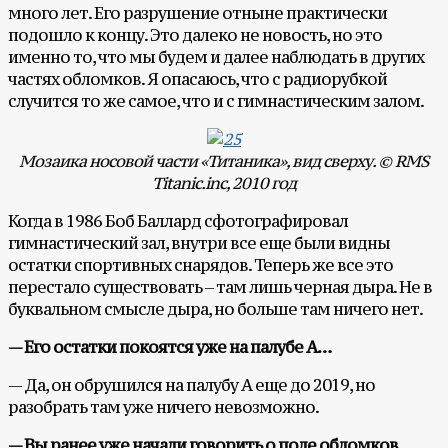
много лет. Его разрушение отныне практически
подошло к концу. Это далеко не новость, но это
именно то, что мы будем и далее наблюдать в других
частях обломков. Я опасаюсь, что с радиорубкой
случится то же самое, что и с гимнастическим залом.
Мозаика носовой части «Титаника», вид сверху. © RMS
Titanic.inc, 2010 год
Когда в 1986 Боб Баллард сфотографировал
гимнастический зал, внутри все еще были видны
остатки спортивных снарядов. Теперь же все это
перестало существовать – там лишь черная дыра. Не в
буквальном смысле дыра, но больше там ничего нет.
— Его остатки покоятся уже на палубе А…
— Да, он обрушился на палубу А еще до 2019, но
разобрать там уже ничего невозможно.
— Вы ранее уже начали говорить о поле обломков.