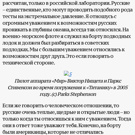
рассчитан, только в российской лаборатории. Русские
– единственные, кто могут проводить подобного рода
тесты на экстремальное давление. Я отношусь с
огромным уважением к возможностям русских
проникать в глубины океана, всегда так относился. На
военно-морском флоте я служил на борту подводных
лодок и должен был разбираться в советских
подлодках. Мы с большим уважением относились к
возможностям друг друга. Это если говорить о
технической стороне.
Пилот аппарата «Мир» Виктор Нищета и Паркс
Стивенсон во время погружения к «Титанику» в 2005
году. (с)
Parks
Stephenson
Если же говорить о человеческом отношении, то
русские очень теплые, щедрые и открытые люди – но
только когда ты относишься к ним с уважением. Тогда
они в ответ тоже уважают тебя. Конечно, на борту
были американцы, которые не отличались